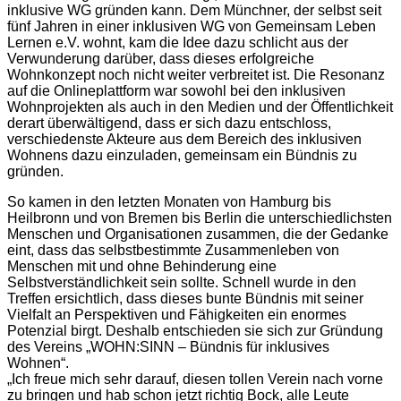
inklusive WG gründen kann. Dem Münchner, der selbst seit
fünf Jahren in einer inklusiven WG von Gemeinsam Leben
Lernen e.V. wohnt, kam die Idee dazu schlicht aus der
Verwunderung darüber, dass dieses erfolgreiche
Wohnkonzept noch nicht weiter verbreitet ist. Die Resonanz
auf die Onlineplattform war sowohl bei den inklusiven
Wohnprojekten als auch in den Medien und der Öffentlichkeit
derart überwältigend, dass er sich dazu entschloss,
verschiedenste Akteure aus dem Bereich des inklusiven
Wohnens dazu einzuladen, gemeinsam ein Bündnis zu
gründen.
So kamen in den letzten Monaten von Hamburg bis
Heilbronn und von Bremen bis Berlin die unterschiedlichsten
Menschen und Organisationen zusammen, die der Gedanke
eint, dass das selbstbestimmte Zusammenleben von
Menschen mit und ohne Behinderung eine
Selbstverständlichkeit sein sollte. Schnell wurde in den
Treffen ersichtlich, dass dieses bunte Bündnis mit seiner
Vielfalt an Perspektiven und Fähigkeiten ein enormes
Potenzial birgt. Deshalb entschieden sie sich zur Gründung
des Vereins „WOHN:SINN – Bündnis für inklusives
Wohnen“.
„Ich freue mich sehr darauf, diesen tollen Verein nach vorne
zu bringen und hab schon jetzt richtig Bock, alle Leute