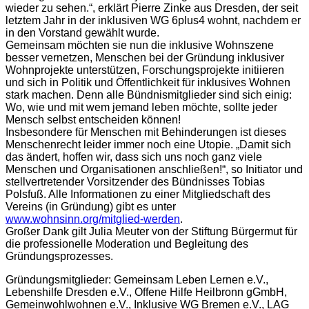
wieder zu sehen.“, erklärt Pierre Zinke aus Dresden, der seit
letztem Jahr in der inklusiven WG 6plus4 wohnt, nachdem er
in den Vorstand gewählt wurde.
Gemeinsam möchten sie nun die inklusive Wohnszene
besser vernetzen, Menschen bei der Gründung inklusiver
Wohnprojekte unterstützen, Forschungsprojekte initiieren
und sich in Politik und Öffentlichkeit für inklusives Wohnen
stark machen. Denn alle Bündnismitglieder sind sich einig:
Wo, wie und mit wem jemand leben möchte, sollte jeder
Mensch selbst entscheiden können!
Insbesondere für Menschen mit Behinderungen ist dieses
Menschenrecht leider immer noch eine Utopie. „Damit sich
das ändert, hoffen wir, dass sich uns noch ganz viele
Menschen und Organisationen anschließen!“, so Initiator und
stellvertretender Vorsitzender des Bündnisses Tobias
Polsfuß. Alle Informationen zu einer Mitgliedschaft des
Vereins (in Gründung) gibt es unter
www.wohnsinn.org/mitglied-werden
.
Großer Dank gilt Julia Meuter von der Stiftung Bürgermut für
die professionelle Moderation und Begleitung des
Gründungsprozesses.
Gründungsmitglieder: Gemeinsam Leben Lernen e.V.,
Lebenshilfe Dresden e.V., Offene Hilfe Heilbronn gGmbH,
Gemeinwohlwohnen e.V., Inklusive WG Bremen e.V., LAG