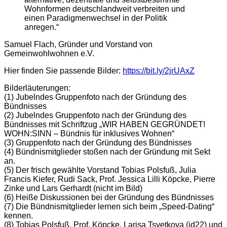
Wohnformen deutschlandweit verbreiten und
einen Paradigmenwechsel in der Politik
anregen.“
Samuel Flach, Gründer und Vorstand von
Gemeinwohlwohnen e.V.
Hier finden Sie passende Bilder:
https://bit.ly/2jrUAxZ
Bilderläuterungen:
(1) Jubelndes Gruppenfoto nach der Gründung des
Bündnisses
(2) Jubelndes Gruppenfoto nach der Gründung des
Bündnisses mit Schriftzug „WIR HABEN GEGRÜNDET!
WOHN:SINN – Bündnis für inklusives Wohnen“
(3) Gruppenfoto nach der Gründung des Bündnisses
(4) Bündnismitglieder stoßen nach der Gründung mit Sekt
an.
(5) Der frisch gewählte Vorstand Tobias Polsfuß, Julia
Francis Kiefer, Rudi Sack, Prof. Jessica Lilli Köpcke, Pierre
Zinke und Lars Gerhardt (nicht im Bild)
(6) Heiße Diskussionen bei der Gründung des Bündnisses
(7) Die Bündnismitglieder lernen sich beim „Speed-Dating“
kennen.
(8) Tobias Polsfuß, Prof. Köpcke, Larisa Tsvetkova (id22) und