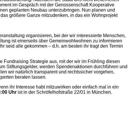
Moment im Gespräch mit der Genossenschaft Kooperative
hnen geplanten Neubau unterzubringen. Nun planen und
 das größere Ganze mitzudenken, in das ein Wohnprojekt
nstaltung organisieren, bei der wir interessierte Menschen,
altung ist einerseits über Gemeinwohlwohnen zu informieren
r seid alle gekommen – d.h. am besten ihr tragt den Termin
 Fundraising Strategie aus, mit der wir im Frühling diesen
s um Stiftungsgelder, werden Spendenaktionen durchführen und
en wir natürlich transparent und rechtssicher vorgehen,
perten beraten lassen.
enn ihr Interesse habt mitzuwirken oder einfach mal in ein
8:00 Uhr
ist in der Schröfelhofstraße 22/01 in München.