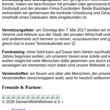
konnte, haben wir beschlossen mit privaten oder genossensc
Großstadt und der privaten Firma Euroboden. Beide Bauträg
verhandeln wir gemeinsam die konkrete Umsetzung und Gestal
innerhalb eines Gebäudes stets eingebunden ist.
Vernetzungsfeier:
am
Sonntag den 7. Mai 2017
werden wir i
Vereine und Akteure aus der Stadt, der privaten Wirtschaft u
und andererseits sich kennen zu lernen, auszutauschen und g
gleich mal in euren Terminkalender ein! 😉
Fundraising
: ohne Geld kann auf Dauer kein Verein nachhalti
Jahres beginnen wollen, um unserem Verein eine solide und k
wollen möglichst viele Menschen dafür gewinnen uns durch ein
weswegen wir momentan noch dabei sind unsere Webseite zu 
Vereinstreffen
: wir freuen uns über alle Menschen, die unser
Vereinstreffen reinschnuppern wollt, seid ihr herzlich willkom
Freunde & Partner:
© 2026 GemeinWohlWohnen e.V. •