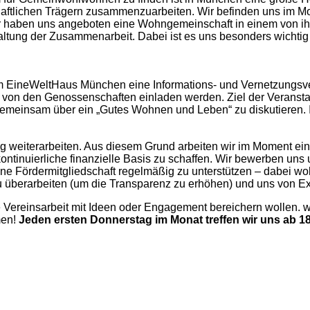
haftlichen Trägern zusammenzuarbeiten. Wir befinden uns im 
er haben uns angeboten eine Wohngemeinschaft in einem von i
tung der Zusammenarbeit. Dabei ist es uns besonders wichtig
m EineWeltHaus München eine Informations- und Vernetzungsvera
nd von den Genossenschaften einladen werden. Ziel der Veranst
emeinsam über ein „Gutes Wohnen und Leben“ zu diskutieren. Ih
g weiterarbeiten. Aus diesem Grund arbeiten wir im Moment eine
ontinuierliche finanzielle Basis zu schaffen. Wir bewerben un
e Fördermitgliedschaft regelmäßig zu unterstützen – dabei woll
überarbeiten (um die Transparenz zu erhöhen) und uns von Ex
e Vereinsarbeit mit Ideen oder Engagement bereichern wollen. w
men!
J
eden ersten Donnerstag im Monat treffen wir uns ab 1